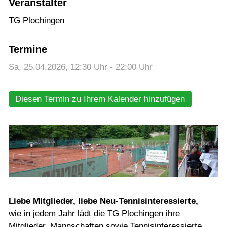
Training
Veranstalter
TG Plochingen
Gaststätte
Termine
Sa, 25.04.2026
, 12:30
Uhr
- 22:00
Uhr
Diesen Termin zu Ihrem Kalender hinzufügen
Liebe Mitglieder, liebe Neu-Tennisinteressierte,
wie in jedem Jahr lädt die TG Plochingen ihre
Mitglieder, Mannschaften sowie Tennisinteressierte