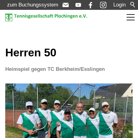
zum Buchungssystem
Login
Aktuelles
Herren 50
Turniere
Heimspiel gegen TC Berkheim/Esslingen
Verein
Mannschaften
Jugend