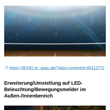
https://90191.hc-apps.de/?data-contentId=60112772
Erweiterung/Umstellung auf LED-
Beleuchtung/Bewegungsmelder im
Außen-/Innenbereich