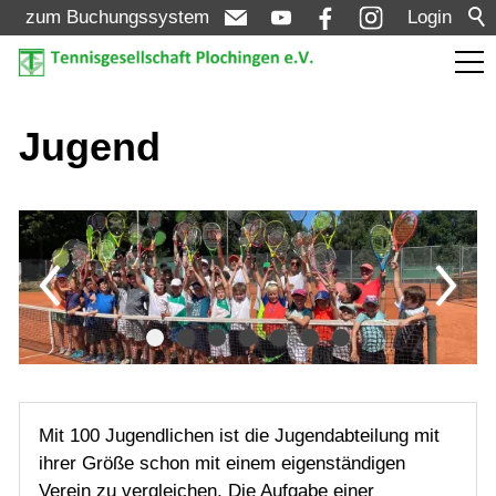
zum Buchungssystem
Login
Aktuelles
Jugend
Turniere
Verein
Mannschaften
Jugend
Mit 100 Jugendlichen ist die Jugendabteilung mit
ihrer Größe schon mit einem eigenständigen
Schnuppern / Mitglied werden
Verein zu vergleichen. Die Aufgabe einer