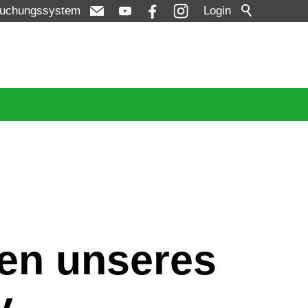
uchungssystem
Login
gen unseres
y