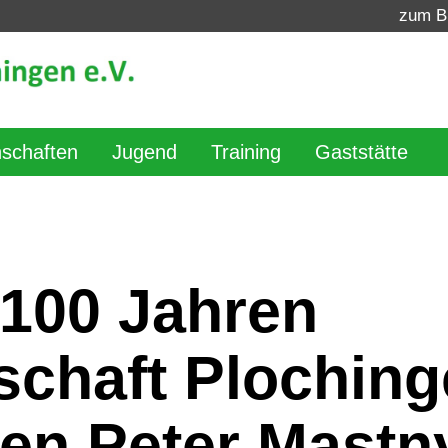
zum B
schaften
Jugend
Training
Gaststätte
 100 Jahren
schaft Plochin
den Peter Mastn