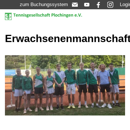
zum Buchungssystem
Logi
Aktuelles
Erwachsenenmannschaf
Turniere
Verein
Mannschaften
Jugend
Erwachsene
Damen