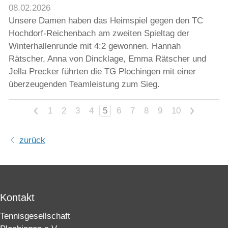
08.02.2026
Unsere Damen haben das Heimspiel gegen den TC
Hochdorf-Reichenbach am zweiten Spieltag der
Winterhallenrunde mit 4:2 gewonnen. Hannah
Rätscher, Anna von Dincklage, Emma Rätscher und
Jella Precker führten die TG Plochingen mit einer
überzeugenden Teamleistung zum Sieg.
<
1
2
3
4
5
6
7
8
9
10
>
zurück
Kontakt
Tennisgesellschaft